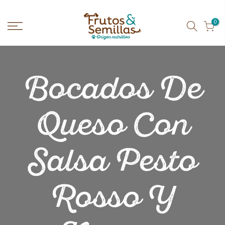
Ir
al
contenido
0
Bocados De
Queso Con
Salsa Pesto
Rosso Y