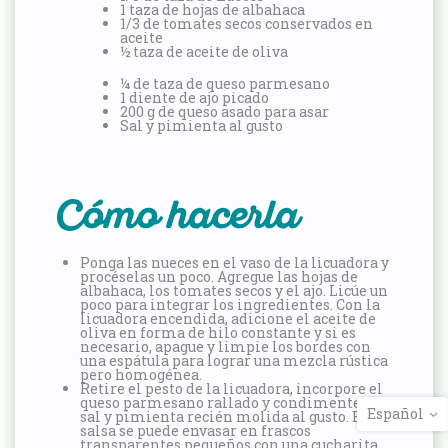
1 taza de hojas de albahaca
1/3 de tomates secos conservados en
aceite
½ taza de aceite de oliva
¼ de taza de queso parmesano
1 diente de ajo picado
200 g de queso asado para asar
Sal y pimienta al gusto
Cómo hacerla
Ponga las nueces en el vaso de la licuadora y
procéselas un poco. Agregue las hojas de
albahaca, los tomates secos y el ajo. Licúe un
poco para integrar los ingredientes. Con la
licuadora encendida, adicione el aceite de
oliva en forma de hilo constante y si es
necesario, apague y limpie los bordes con
una espátula para lograr una mezcla rústica
pero homogénea.
Retire el pesto de la licuadora, incorpore el
queso parmesano rallado y condimente con
Español
sal y pimienta recién molida al gusto. Esta
salsa se puede envasar en frascos
transparentes pequeños con una cucharita