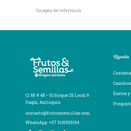
Imagen de referencia
Ayuda
Contáct
Cambios
Envíos y
Cl 85 # 48 – 01 bloque 25 Local 9
Itagüi, Antioquia
Pregunt
contacto@frutosysemillas.com
WhatsApp: +57 3116929194