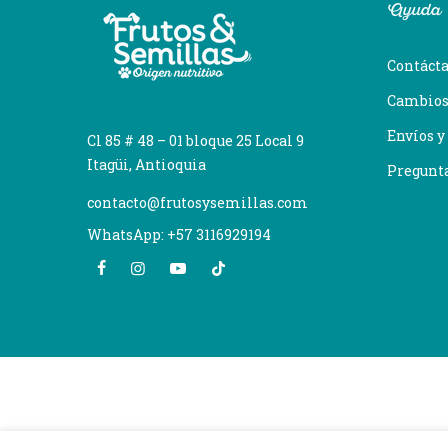
Ayuda
Contáct
Cambios
Envíos y
Cl 85 # 48 – 01 bloque 25 Local 9
Itagüi, Antioquia
Pregunt
contacto@frutosysemillas.com
WhatsApp: +57 3116929194