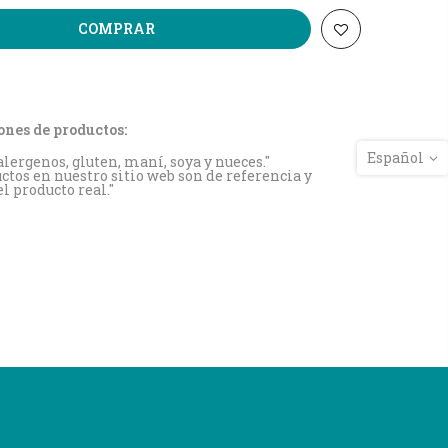
COMPRAR
ones de productos:
Español
lergenos, gluten, maní, soya y nueces."
ctos en nuestro sitio web son de referencia y
 producto real."