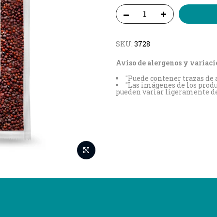
SKU:
3728
Aviso de alergenos y variaci
"Puede contener trazas de a
"Las imágenes de los produ
pueden variar ligeramente del