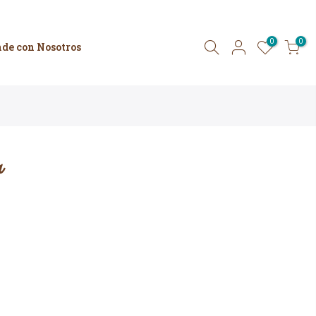
0
0
de con Nosotros
a