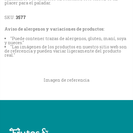
placer para el paladar.
SKU:
3577
Aviso de alergenos y variaciones de productos:
"Puede contener trazas de alergenos, gluten, maní, soya
y nueces."
"Las imágenes de los productos en nuestro sitio web son
de referencia y pueden variar ligeramente del producto
real."
Imagen de referencia