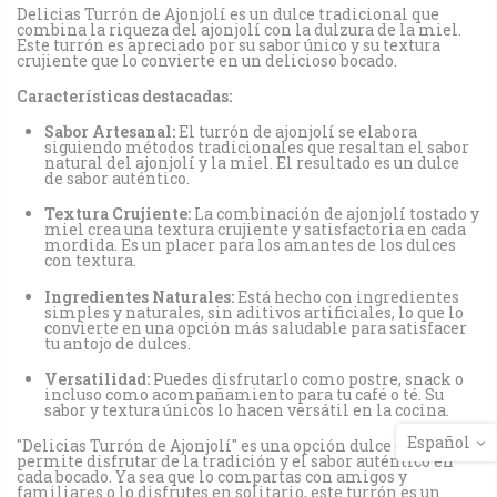
Delicias Turrón de Ajonjolí es un dulce tradicional que
combina la riqueza del ajonjolí con la dulzura de la miel.
Este turrón es apreciado por su sabor único y su textura
crujiente que lo convierte en un delicioso bocado.
Características destacadas:
Sabor Artesanal:
El turrón de ajonjolí se elabora
siguiendo métodos tradicionales que resaltan el sabor
natural del ajonjolí y la miel. El resultado es un dulce
de sabor auténtico.
Textura Crujiente:
La combinación de ajonjolí tostado y
miel crea una textura crujiente y satisfactoria en cada
mordida. Es un placer para los amantes de los dulces
con textura.
Ingredientes Naturales:
Está hecho con ingredientes
simples y naturales, sin aditivos artificiales, lo que lo
convierte en una opción más saludable para satisfacer
tu antojo de dulces.
Versatilidad:
Puedes disfrutarlo como postre, snack o
incluso como acompañamiento para tu café o té. Su
sabor y textura únicos lo hacen versátil en la cocina.
Español
"Delicias Turrón de Ajonjolí" es una opción dulce que te
permite disfrutar de la tradición y el sabor auténtico en
cada bocado. Ya sea que lo compartas con amigos y
familiares o lo disfrutes en solitario, este turrón es un