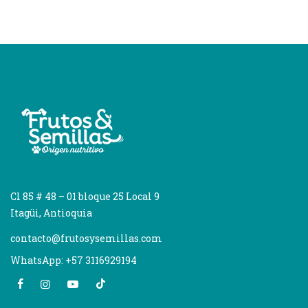
Cl 85 # 48 – 01 bloque 25 Local 9
Itagüi, Antioquia
contacto@frutosysemillas.com
WhatsApp: +57 3116929194