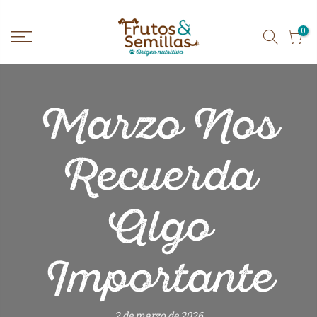
Ir
al
contenido
0
Marzo Nos
Recuerda
Algo
Importante
2 de marzo de 2026